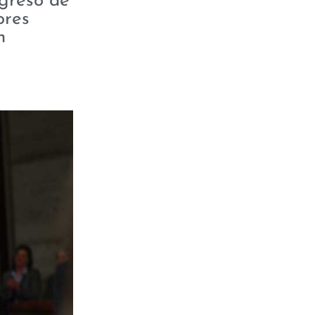
ngreso de
ores
n