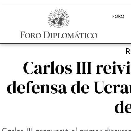
FORO
R
Carlos III rei
defensa de Ucra
d