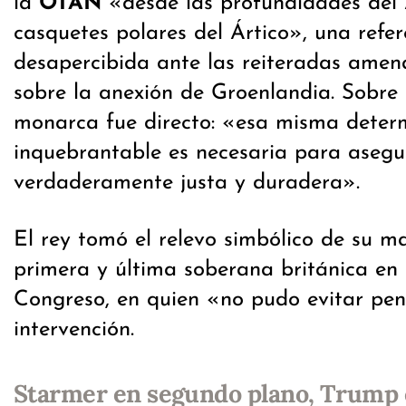
la
OTAN
«desde las profundidades del A
casquetes polares del Ártico», una refe
desapercibida ante las reiteradas ame
sobre la anexión de Groenlandia. Sobre 
monarca fue directo: «esa misma deter
inquebrantable es necesaria para aseg
verdaderamente justa y duradera».
El rey tomó el relevo simbólico de su m
primera y última soberana británica en d
Congreso, en quien «no pudo evitar pe
intervención.
Starmer en segundo plano, Trump 