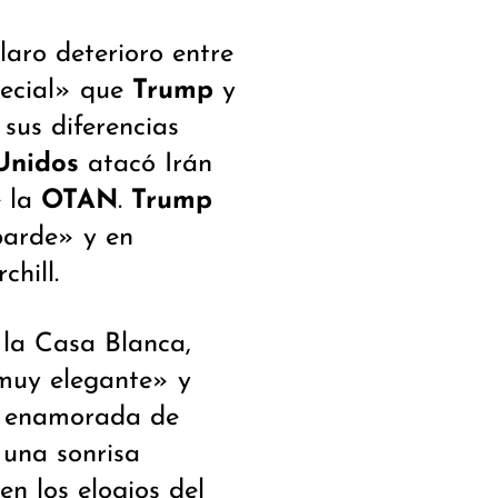
laro deterioro entre
pecial» que
Trump
y
sus diferencias
Unidos
atacó Irán
e la
OTAN
.
Trump
arde» y en
hill.
 la Casa Blanca,
muy elegante» y
a enamorada de
 una sonrisa
en los elogios del