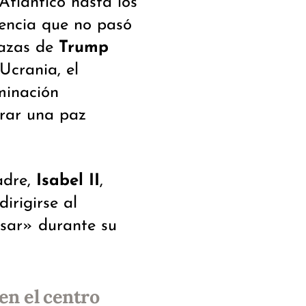
tlántico hasta los
rencia que no pasó
nazas de
Trump
Ucrania, el
minación
urar una paz
adre,
Isabel II
,
irigirse al
nsar» durante su
en el centro