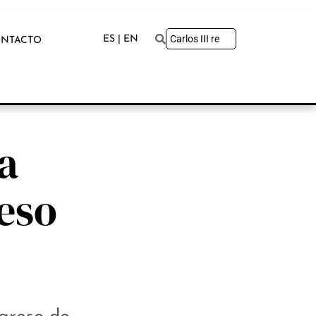
ES | EN
NTACTO
la
eso