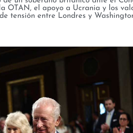
so de un soberano británico ante el Co
la OTAN, el apoyo a Ucrania y los val
de tensión entre Londres y Washingto