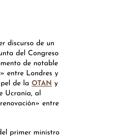
er discurso de un
junta del Congreso
omento de notable
l» entre Londres y
apel de la
y
OTAN
e Ucrania, al
 renovación» entre
del primer ministro