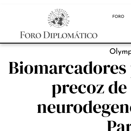
FORO
INB
Olymp
Biomarcadores 
precoz de
neurodegene
Pa