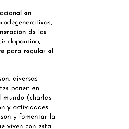
nacional en
rodegenerativas,
neración de las
cir dopamina,
e para regular el
on, diversas
ntes ponen en
l mundo (charlas
ón y actividades
nson y fomentar la
ue viven con esta