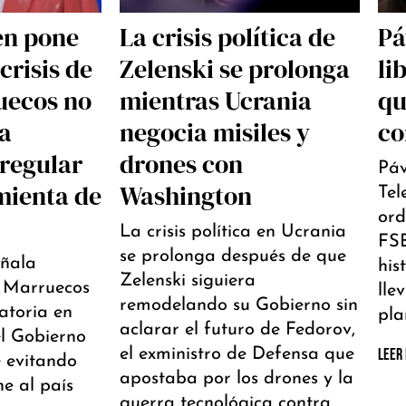
en pone
La crisis política de
Pá
crisis de
Zelenski se prolonga
li
uecos no
mientras Ucrania
qu
la
negocia misiles y
co
rregular
drones con
Páv
mienta de
Washington
Tel
ord
La crisis política en Ucrania
FSB
se prolonga después de que
eñala
his
Zelenski siguiera
a Marruecos
lle
remodelando su Gobierno sin
ratoria en
pla
aclarar el futuro de Fedorov,
l Gobierno
el exministro de Defensa que
LEER
 evitando
apostaba por los drones y la
e al país
guerra tecnológica contra