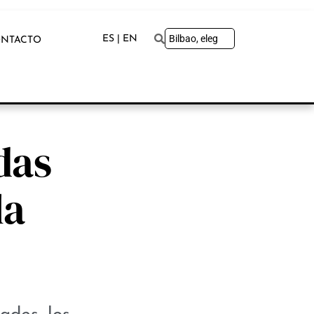
ES | EN
NTACTO
das
la