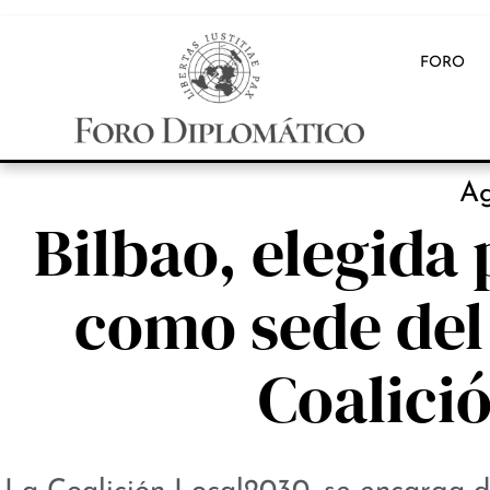
FORO
INB
A
Bilbao, elegida
como sede del 
Coalici