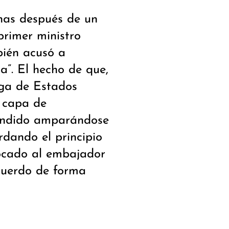
nas después de un
primer ministro
bién acusó a
a”. El hecho de que,
nga de Estados
 capa de
pondido amparándose
rdando el principio
vocado al embajador
cuerdo de forma