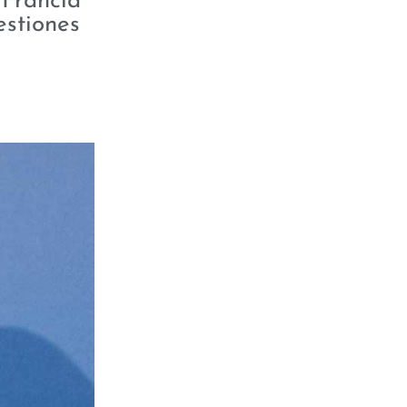
 Francia
estiones