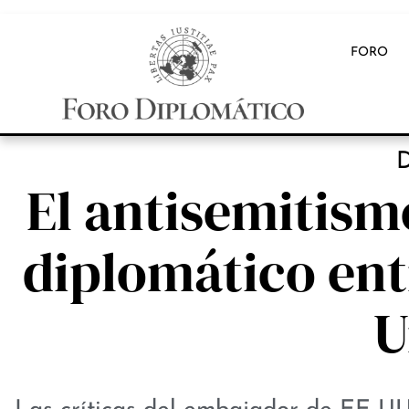
FORO
D
El antisemitism
diplomático ent
U