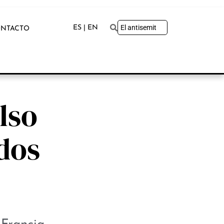
ES | EN
NTACTO
lso
dos