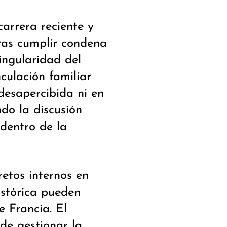
carrera reciente y
tras cumplir condena
singularidad del
nculación familiar
desapercibida ni en
do la discusión
 dentro de la
retos internos en
istórica pueden
e Francia. El
de gestionar la