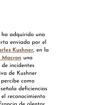
a ha adquirido una
arta enviada por el
, en la
rles Kushner
una
 Macron
 de incidentes
siva de Kushner
e percibe como
señala deficiencias
 el reconocimiento
rancia de alentar