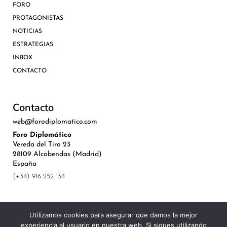
FORO
PROTAGONISTAS
NOTICIAS
ESTRATEGIAS
INBOX
CONTACTO
Contacto
web@forodiplomatico.com
Foro Diplomático
Vereda del Tiro 23
28109 Alcobendas (Madrid)
España
(+34) 916 252 134
Utilizamos cookies para asegurar que damos la mejor
experiencia al usuario en nuestra web. Si sigues utilizando