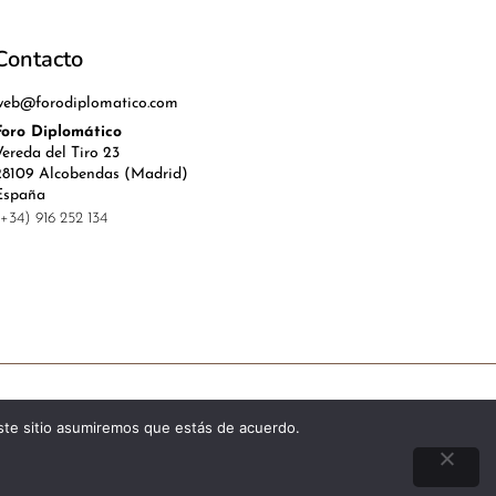
Contacto
web@forodiplomatico.com
Foro Diplomático
Vereda del Tiro 23
28109 Alcobendas (Madrid)
España
(+34) 916 252 134
l, Política de Privacidad y Cookies
este sitio asumiremos que estás de acuerdo.