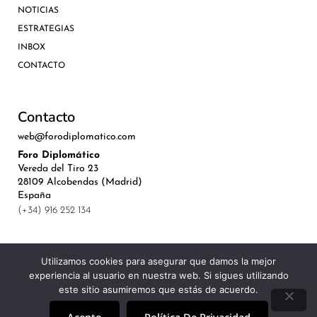
NOTICIAS
ESTRATEGIAS
INBOX
CONTACTO
Contacto
web@forodiplomatico.com
Foro Diplomático
Vereda del Tiro 23
28109 Alcobendas (Madrid)
España
(+34) 916 252 134
Utilizamos cookies para asegurar que damos la mejor
experiencia al usuario en nuestra web. Si sigues utilizando
©Royal Lis Spain 2024
este sitio asumiremos que estás de acuerdo.