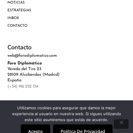
NOTICIAS
ESTRATEGIAS
INBOX
CONTACTO
Contacto
web@forodiplomatico.com
Foro Diplomático
Vereda del Tiro 23
28109 Alcobendas (Madrid)
España
(+34) 916 252 134
Utilizamos cookies para asegurar que damos la mejor
experiencia al usuario en nuestra web. Si sigues utilizando
©Royal Lis Spain 2024
este sitio asumiremos que estás de acuerdo.
Acepto
Política De Privacidad
Aviso Legal, Política de Privacidad y Cookies