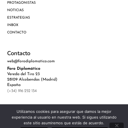
PROTAGONISTAS
NOTICIAS
ESTRATEGIAS
INBOX
CONTACTO
Contacto
web@forodiplomatico.com
Foro Diplomático
Vereda del Tiro 23
28109 Alcobendas (Madrid)
España
(+34) 916 252 134
Utilizamos cookies para asegurar que damos la mejor
experiencia al usuario en nuestra web. Si sigues utilizando
©Royal Lis Spain 2024
este sitio asumiremos que estás de acuerdo.