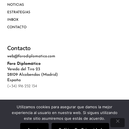
NOTICIAS
ESTRATEGIAS
INBOX
CONTACTO
Contacto
web@forodiplomatico.com
Foro Diplomático
Vereda del Tiro 23
28109 Alcobendas (Madrid)
España
(+34) 916 252 134
Utilizamos cookies para asegurar que damos la mejor
experiencia al usuario en nuestra web. Si sigues utilizando
©Royal Lis Spain 2024
este sitio asumiremos que estás de acuerdo.