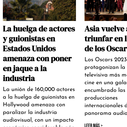
La huelga de actores
Asia vuelve 
y guionistas en
triunfar en 
Estados Unidos
de los Osca
amenaza con poner
Los Oscars 2023
en jaque a la
protagonizan la
televisiva más m
industria
cine en una gal
La unión de 160,000 actores
encumbrado las
a la huelga de guionistas en
producciones
Hollywood amenaza con
internacionales d
paralizar la industria
panorama audio
audiovisual, con un impacto
LEER MÁS >