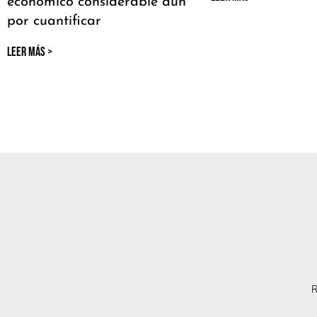
económico considerable aún
por cuantificar
LEER MÁS >
R