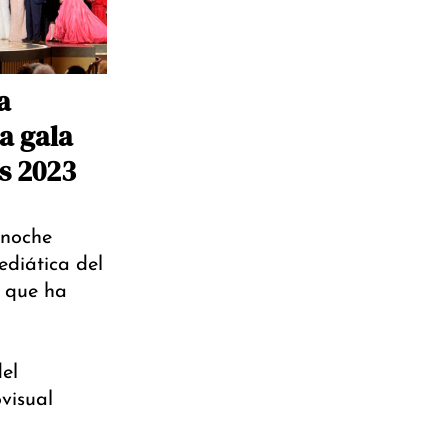
a
la gala
rs 2023
 noche
ediática del
a que ha
el
visual