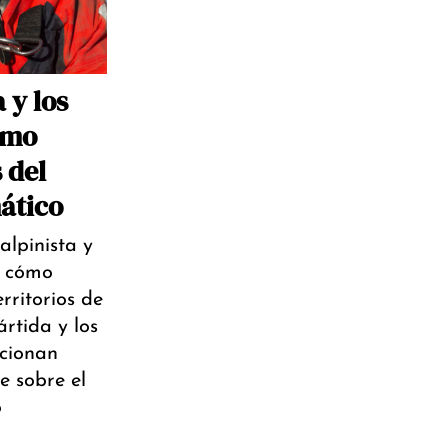
 y los
omo
 del
ático
alpinista y
a cómo
rritorios de
ártida y los
rcionan
e sobre el
o