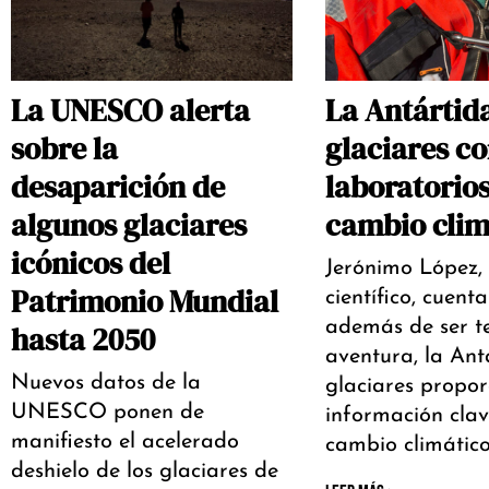
La UNESCO alerta
La Antártida
sobre la
glaciares c
desaparición de
laboratorios
algunos glaciares
cambio clim
icónicos del
Jerónimo López, 
Patrimonio Mundial
científico, cuent
además de ser te
hasta 2050
aventura, la Ant
Nuevos datos de la
glaciares propo
UNESCO ponen de
información clav
manifiesto el acelerado
cambio climátic
deshielo de los glaciares de