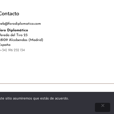
Contacto
web@forodiplomatico.com
Foro Diplomático
Vereda del Tiro 23
28109 Alcobendas (Madrid)
España
(+34) 916 252 134
l, Política de Privacidad y Cookies
este sitio asumiremos que estás de acuerdo.