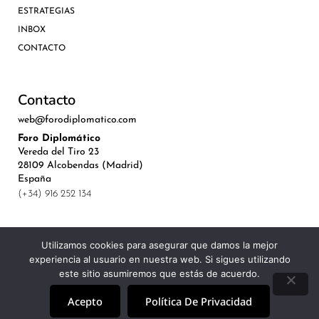
ESTRATEGIAS
INBOX
CONTACTO
Contacto
web@forodiplomatico.com
Foro Diplomático
Vereda del Tiro 23
28109 Alcobendas (Madrid)
España
(+34) 916 252 134
Utilizamos cookies para asegurar que damos la mejor
experiencia al usuario en nuestra web. Si sigues utilizando
©Royal Lis Spain 2024
este sitio asumiremos que estás de acuerdo.
Acepto
Política De Privacidad
Aviso Legal, Política de Privacidad y Cookies