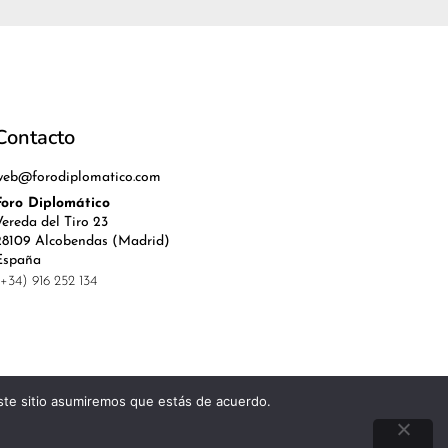
Contacto
web@forodiplomatico.com
Foro Diplomático
Vereda del Tiro 23
28109 Alcobendas (Madrid)
España
(+34) 916 252 134
este sitio asumiremos que estás de acuerdo.