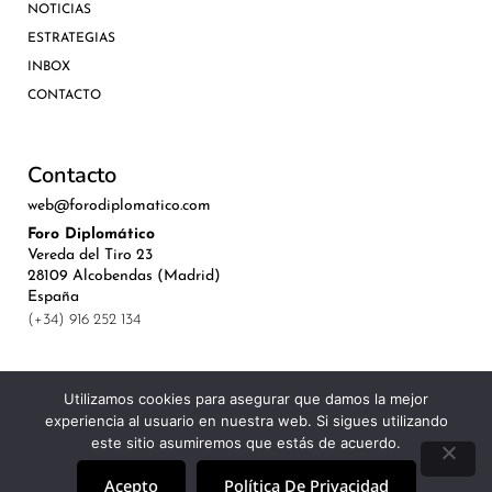
NOTICIAS
ESTRATEGIAS
INBOX
CONTACTO
Contacto
web@forodiplomatico.com
Foro Diplomático
Vereda del Tiro 23
28109 Alcobendas (Madrid)
España
(+34) 916 252 134
Utilizamos cookies para asegurar que damos la mejor
experiencia al usuario en nuestra web. Si sigues utilizando
©Royal Lis Spain 2024
este sitio asumiremos que estás de acuerdo.
Acepto
Política De Privacidad
Aviso Legal, Política de Privacidad y Cookies