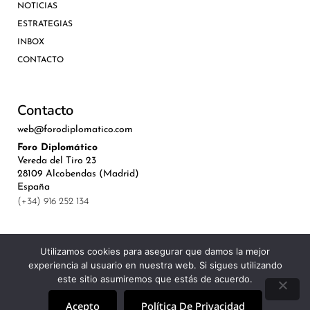
NOTICIAS
ESTRATEGIAS
INBOX
CONTACTO
Contacto
web@forodiplomatico.com
Foro Diplomático
Vereda del Tiro 23
28109 Alcobendas (Madrid)
España
(+34) 916 252 134
Utilizamos cookies para asegurar que damos la mejor
experiencia al usuario en nuestra web. Si sigues utilizando
©Royal Lis Spain 2024
este sitio asumiremos que estás de acuerdo.
Acepto
Política De Privacidad
Aviso Legal, Política de Privacidad y Cookies