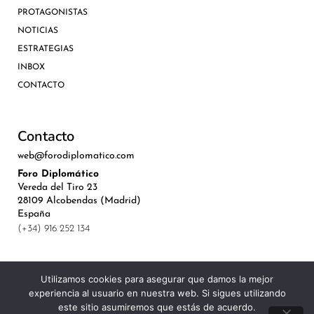
PROTAGONISTAS
NOTICIAS
ESTRATEGIAS
INBOX
CONTACTO
Contacto
web@forodiplomatico.com
Foro Diplomático
Vereda del Tiro 23
28109 Alcobendas (Madrid)
España
(+34) 916 252 134
Utilizamos cookies para asegurar que damos la mejor
experiencia al usuario en nuestra web. Si sigues utilizando
©Royal Lis Spain 2024
este sitio asumiremos que estás de acuerdo.