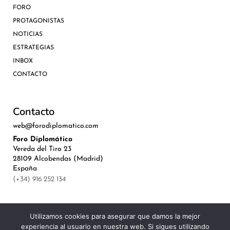
FORO
PROTAGONISTAS
NOTICIAS
ESTRATEGIAS
INBOX
CONTACTO
Contacto
web@forodiplomatico.com
Foro Diplomático
Vereda del Tiro 23
28109 Alcobendas (Madrid)
España
(+34) 916 252 134
Utilizamos cookies para asegurar que damos la mejor
experiencia al usuario en nuestra web. Si sigues utilizando