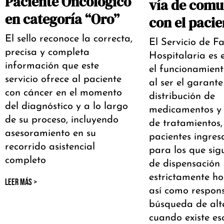
Paciente Oncológico
vía de comu
en categoría “Oro”
con el pacie
El sello reconoce la correcta,
El Servicio de F
precisa y completa
Hospitalaria es 
información que este
el funcionamient
servicio ofrece al paciente
al ser el garante
con cáncer en el momento
distribución de
del diagnóstico y a lo largo
medicamentos y 
de su proceso, incluyendo
de tratamientos,
asesoramiento en su
pacientes ingre
recorrido asistencial
para los que sig
completo
de dispensación
estrictamente hos
LEER MÁS >
así como respons
búsqueda de alt
cuando existe es