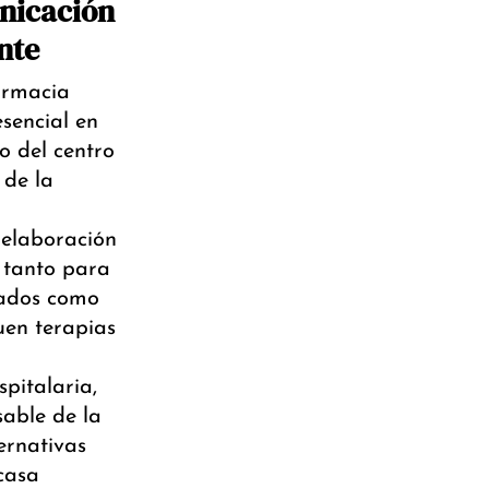
nicación
nte
armacia
esencial en
o del centro
 de la
elaboración
 tanto para
sados como
uen terapias
pitalaria,
able de la
ernativas
casa