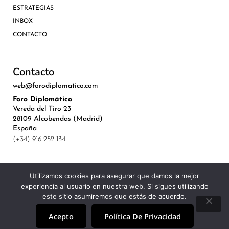
ESTRATEGIAS
INBOX
CONTACTO
Contacto
web@forodiplomatico.com
Foro Diplomático
Vereda del Tiro 23
28109 Alcobendas (Madrid)
España
(+34) 916 252 134
Utilizamos cookies para asegurar que damos la mejor
experiencia al usuario en nuestra web. Si sigues utilizando
©Royal Lis Spain 2024
este sitio asumiremos que estás de acuerdo.
Acepto
Política De Privacidad
Aviso Legal, Política de Privacidad y Cookies