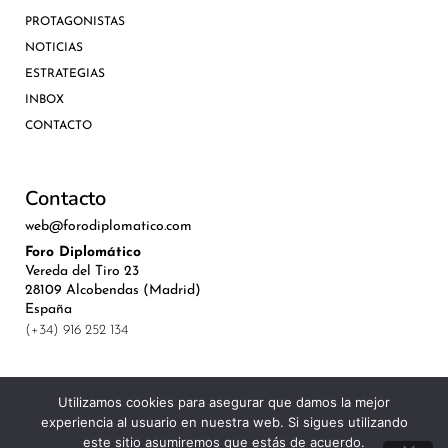
PROTAGONISTAS
NOTICIAS
ESTRATEGIAS
INBOX
CONTACTO
Contacto
web@forodiplomatico.com
Foro Diplomático
Vereda del Tiro 23
28109 Alcobendas (Madrid)
España
(+34) 916 252 134
Utilizamos cookies para asegurar que damos la mejor
experiencia al usuario en nuestra web. Si sigues utilizando
©Royal Lis Spain 2024
este sitio asumiremos que estás de acuerdo.