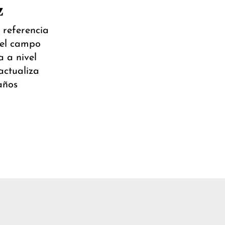
z
 referencia
 el campo
a a nivel
actualiza
años