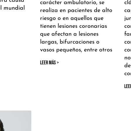
era causa
carácter ambulatorio, se
cl
l mundial
realiza en pacientes de alto
ca
riesgo o en aquellos que
ju
tienen lesiones coronarias
co
que afectan a lesiones
fa
largas, bifurcaciones o
co
vasos pequeños, entre otros
co
no
LEER MÁS >
de
co
LEE