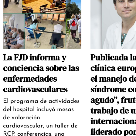
La FJD informa y
Publicada l
conciencia sobre las
clínica eur
enfermedades
el manejo d
cardiovasculares
síndrome co
agudo”, frut
El programa de actividades
trabajo de 
del hospital incluyó mesas
de valoración
internacion
cardiovascular, un taller de
liderado por
RCP, conferencias, una