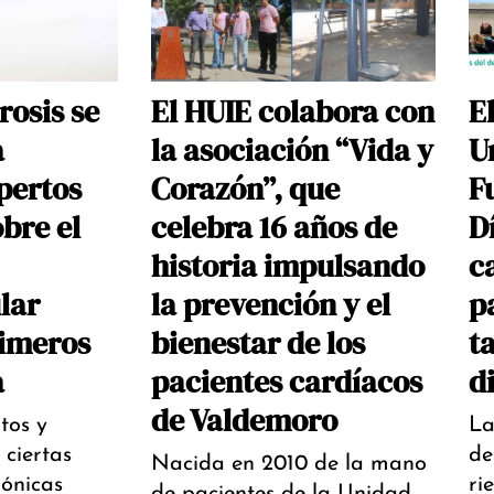
rosis se
El HUIE colabora con
E
a
la asociación “Vida y
U
pertos
Corazón”, que
F
bre el
celebra 16 años de
D
historia impulsando
c
lar
la prevención y el
p
rimeros
bienestar de los
ta
a
pacientes cardíacos
d
de Valdemoro
tos y
La
ciertas
de
Nacida en 2010 de la mano
ónicas
ri