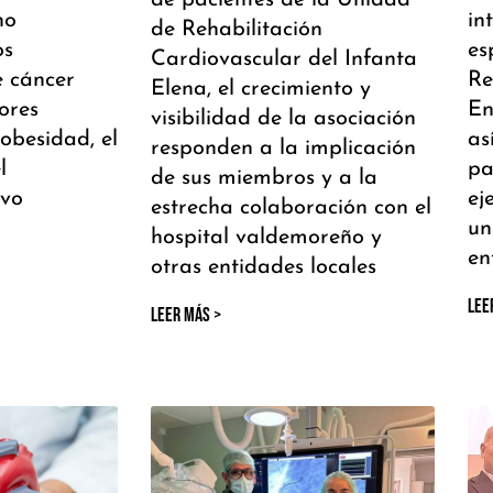
de pacientes de la Unidad
no
in
de Rehabilitación
os
es
Cardiovascular del Infanta
e cáncer
Re
Elena, el crecimiento y
ores
En
visibilidad de la asociación
 obesidad, el
as
responden a la implicación
l
pa
de sus miembros y a la
ivo
ej
estrecha colaboración con el
un
hospital valdemoreño y
en
otras entidades locales
LEE
LEER MÁS >