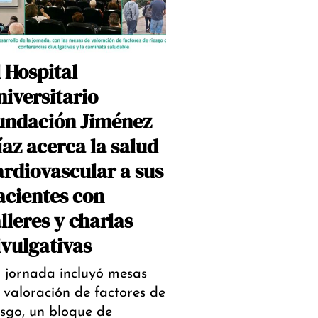
l Hospital
niversitario
undación Jiménez
íaz acerca la salud
ardiovascular a sus
acientes con
lleres y charlas
ivulgativas
 jornada incluyó mesas
 valoración de factores de
esgo, un bloque de