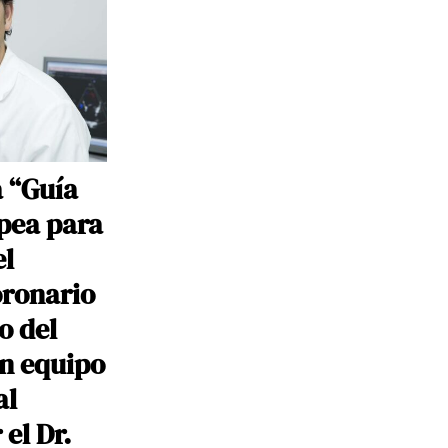
a “Guía
opea para
el
ronario
o del
un equipo
al
 el Dr.