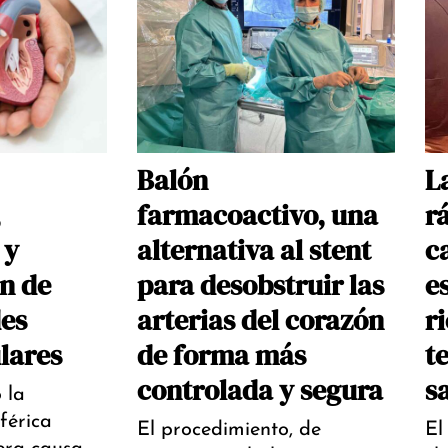
Balón
L
,
farmacoactivo, una
r
 y
alternativa al stent
c
n de
para desobstruir las
es
es
arterias del corazón
r
lares
de forma más
t
controlada y segura
s
o la
férica
El procedimiento, de
El