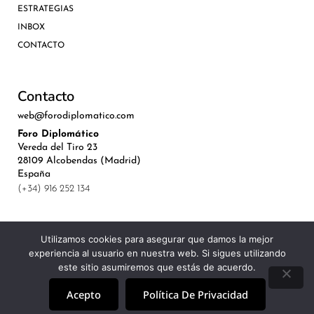
ESTRATEGIAS
INBOX
CONTACTO
Contacto
web@forodiplomatico.com
Foro Diplomático
Vereda del Tiro 23
28109 Alcobendas (Madrid)
España
(+34) 916 252 134
Utilizamos cookies para asegurar que damos la mejor
experiencia al usuario en nuestra web. Si sigues utilizando
©Royal Lis Spain 2024
este sitio asumiremos que estás de acuerdo.
Acepto
Política De Privacidad
Aviso Legal, Política de Privacidad y Cookies