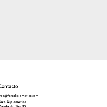
Contacto
web@forodiplomatico.com
Foro Diplomático
Vereda del Tiro 23