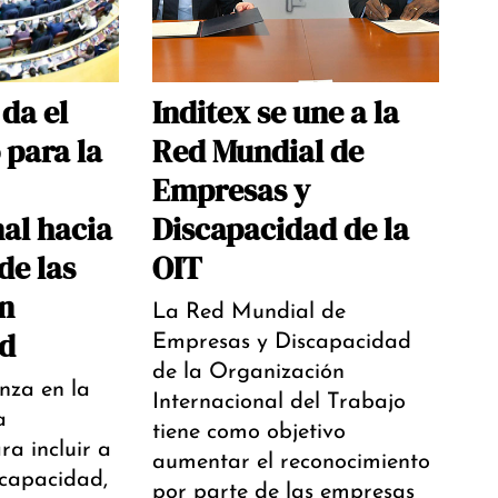
da el
Inditex se une a la
 para la
Red Mundial de
Empresas y
nal hacia
Discapacidad de la
de las
OIT
n
La Red Mundial de
d
Empresas y Discapacidad
de la Organización
nza en la
Internacional del Trabajo
a
tiene como objetivo
ra incluir a
aumentar el reconocimiento
scapacidad,
por parte de las empresas