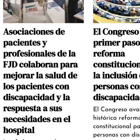
Asociaciones de
El Congreso 
pacientes y
primer paso
profesionales de la
reforma
FJD colaboran para
constitucio
mejorar la salud de
la inclusión 
los pacientes con
personas co
discapacidad y la
discapacida
respuesta a sus
El Congreso ava
necesidades en el
histórica reform
constitucional pa
hospital
personas con di