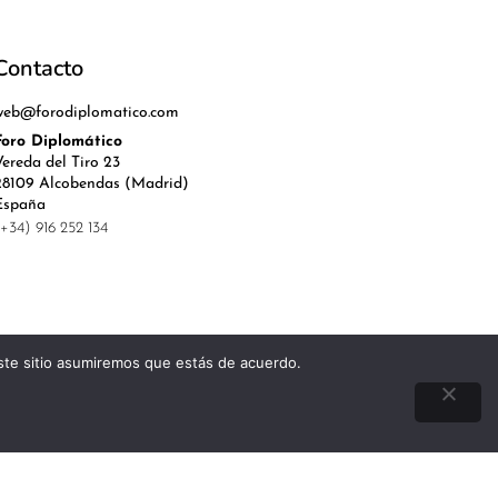
Contacto
web@forodiplomatico.com
Foro Diplomático
Vereda del Tiro 23
28109 Alcobendas (Madrid)
España
(+34) 916 252 134
este sitio asumiremos que estás de acuerdo.
l, Política de Privacidad y Cookies