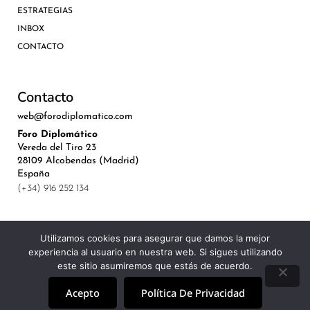
ESTRATEGIAS
INBOX
CONTACTO
Contacto
web@forodiplomatico.com
Foro Diplomático
Vereda del Tiro 23
28109 Alcobendas (Madrid)
España
(+34) 916 252 134
Utilizamos cookies para asegurar que damos la mejor
experiencia al usuario en nuestra web. Si sigues utilizando
©Royal Lis Spain 2024
este sitio asumiremos que estás de acuerdo.
Acepto
Política De Privacidad
Aviso Legal, Política de Privacidad y Cookies