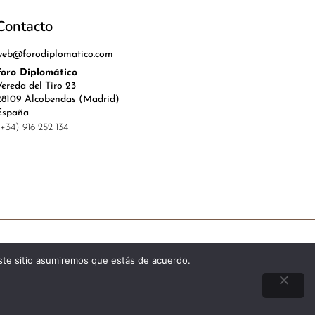
Contacto
web@forodiplomatico.com
Foro Diplomático
Vereda del Tiro 23
28109 Alcobendas (Madrid)
España
(+34) 916 252 134
l, Política de Privacidad y Cookies
este sitio asumiremos que estás de acuerdo.