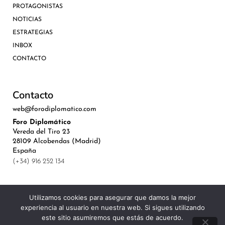
PROTAGONISTAS
NOTICIAS
ESTRATEGIAS
INBOX
CONTACTO
Contacto
web@forodiplomatico.com
Foro Diplomático
Vereda del Tiro 23
28109 Alcobendas (Madrid)
España
(+34) 916 252 134
Utilizamos cookies para asegurar que damos la mejor
experiencia al usuario en nuestra web. Si sigues utilizando
©Royal Lis Spain 2024
este sitio asumiremos que estás de acuerdo.