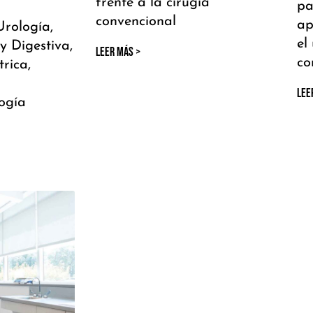
frente a la cirugía
pa
a
convencional
ap
Urología,
el
y Digestiva,
LEER MÁS >
co
rica,
LEE
ogía