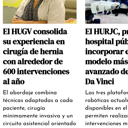
El HUGV consolida
El HURJC, p
su experiencia en
hospital púb
cirugía de hernia
incorporar e
con alrededor de
modelo más
600 intervenciones
avanzado de
al año
Da Vinci
El abordaje combina
Las tres plataf
técnicas adaptadas a cada
robóticas actua
paciente, cirugía
disponibles en el
mínimamente invasiva y un
permiten realiza
circuito asistencial orientado
intervenciones 