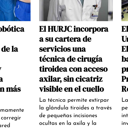
obótica
El HURJC incorpora
E
a su cartera de
U
de la
servicios una
E
técnica de cirugía
b
y
tiroidea con acceso
p
a
axilar, sin cicatriz
P
ón más
visible en el cuello
R
La técnica permite extirpar
La
la glándula tiroides a través
pe
nimamente
de pequeñas incisiones
in
 corregir
ocultas en la axila y la
in
ared