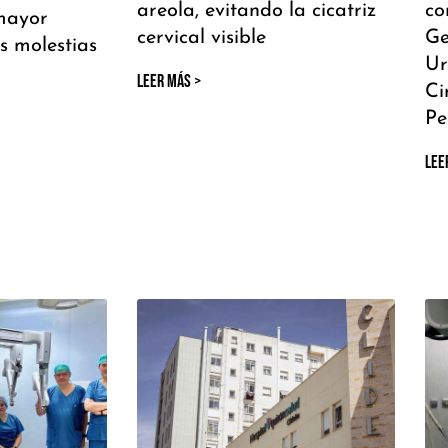
areola, evitando la cicatriz
co
mayor
cervical visible
Ge
s molestias
Ur
LEER MÁS >
Ci
Pe
LEE