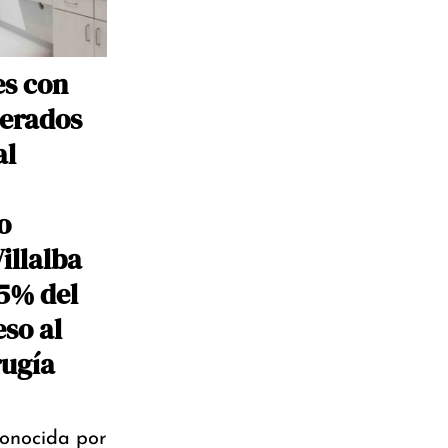
es con
erados
al
o
illalba
95% del
so al
rugía
conocida por