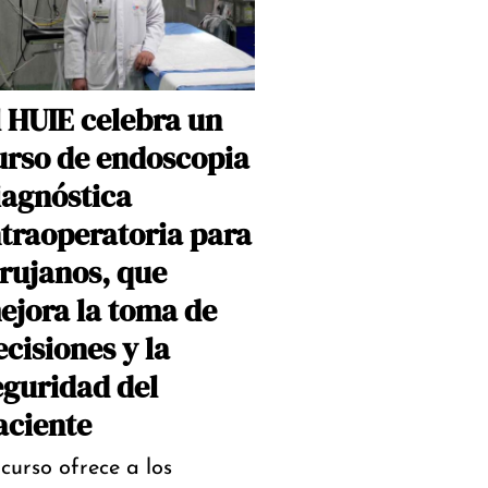
l HUIE celebra un
urso de endoscopia
iagnóstica
ntraoperatoria para
irujanos, que
ejora la toma de
ecisiones y la
eguridad del
aciente
 curso ofrece a los