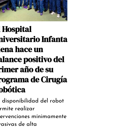
l Hospital
niversitario Infanta
lena hace un
alance positivo del
rimer año de su
rograma de Cirugía
obótica
 disponibilidad del robot
rmite realizar
tervenciones mínimamente
vasivas de alta