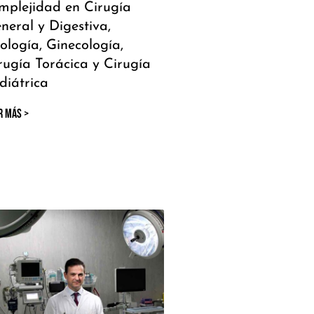
mplejidad en Cirugía
neral y Digestiva,
ología, Ginecología,
rugía Torácica y Cirugía
diátrica
R MÁS >