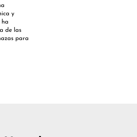
na
ica y
e ha
a de las
nazas para