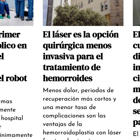
rimer
El láser es la opción
E
lico en
quirúrgica menos
c
l
invasiva para el
d
tratamiento de
i
l robot
hemorroides
c
m
Menos dolor, periodos de
d
recuperación más cortos y
ormas
una menor tasa de
s
lmente
complicaciones son las
 hospital
p
ventajas de la
r
hemorroidoplastia con láser
El
mínimamente