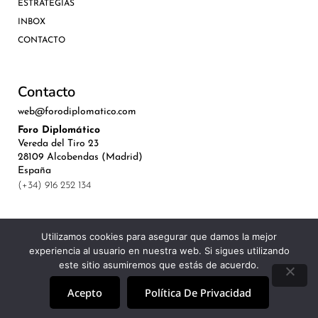
ESTRATEGIAS
INBOX
CONTACTO
Contacto
web@forodiplomatico.com
Foro Diplomático
Vereda del Tiro 23
28109 Alcobendas (Madrid)
España
(+34) 916 252 134
Utilizamos cookies para asegurar que damos la mejor
experiencia al usuario en nuestra web. Si sigues utilizando
©Royal Lis Spain 2024
este sitio asumiremos que estás de acuerdo.
Acepto
Política De Privacidad
Aviso Legal, Política de Privacidad y Cookies