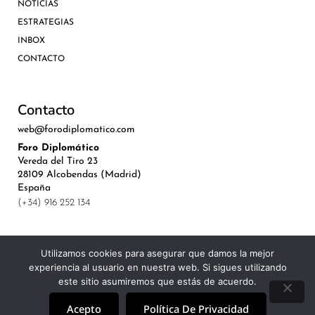
NOTICIAS
ESTRATEGIAS
INBOX
CONTACTO
Contacto
web@forodiplomatico.com
Foro Diplomático
Vereda del Tiro 23
28109 Alcobendas (Madrid)
España
(+34) 916 252 134
Utilizamos cookies para asegurar que damos la mejor
experiencia al usuario en nuestra web. Si sigues utilizando
©Royal Lis Spain 2024
este sitio asumiremos que estás de acuerdo.
Acepto
Política De Privacidad
Aviso Legal, Política de Privacidad y Cookies