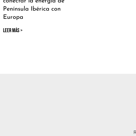
conectar la energía de
Península Ibérica con
Europa
LEER MÁS >
R