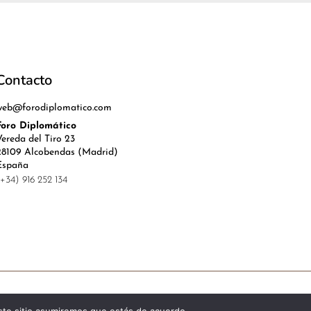
Contacto
web@forodiplomatico.com
Foro Diplomático
Vereda del Tiro 23
28109 Alcobendas (Madrid)
España
(+34) 916 252 134
l, Política de Privacidad y Cookies