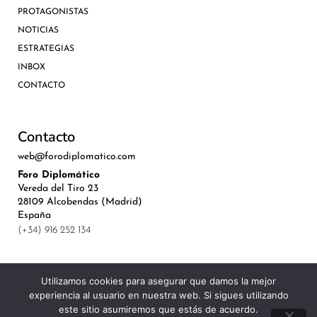
PROTAGONISTAS
NOTICIAS
ESTRATEGIAS
INBOX
CONTACTO
Contacto
web@forodiplomatico.com
Foro Diplomático
Vereda del Tiro 23
28109 Alcobendas (Madrid)
España
(+34) 916 252 134
Utilizamos cookies para asegurar que damos la mejor
experiencia al usuario en nuestra web. Si sigues utilizando
©Royal Lis Spain 2024
este sitio asumiremos que estás de acuerdo.