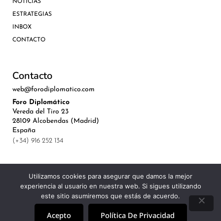
NOTICIAS
ESTRATEGIAS
INBOX
CONTACTO
Contacto
web@forodiplomatico.com
Foro Diplomático
Vereda del Tiro 23
28109 Alcobendas (Madrid)
España
(+34) 916 252 134
Utilizamos cookies para asegurar que damos la mejor
experiencia al usuario en nuestra web. Si sigues utilizando
©Royal Lis Spain 2024
este sitio asumiremos que estás de acuerdo.
Acepto
Política De Privacidad
Aviso Legal, Política de Privacidad y Cookies