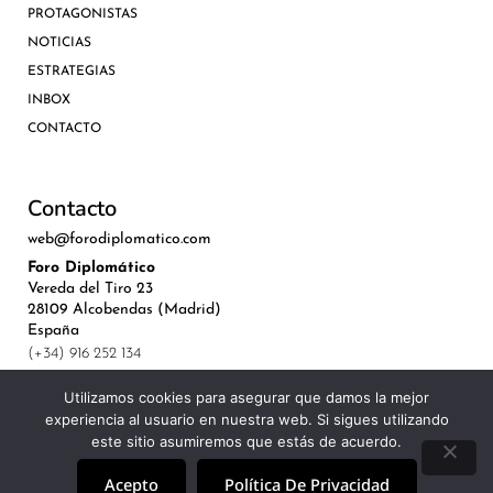
PROTAGONISTAS
NOTICIAS
ESTRATEGIAS
INBOX
CONTACTO
Contacto
web@forodiplomatico.com
Foro Diplomático
Vereda del Tiro 23
28109 Alcobendas (Madrid)
España
(+34) 916 252 134
Utilizamos cookies para asegurar que damos la mejor
experiencia al usuario en nuestra web. Si sigues utilizando
este sitio asumiremos que estás de acuerdo.
©Royal Lis Spain 2024
Acepto
Política De Privacidad