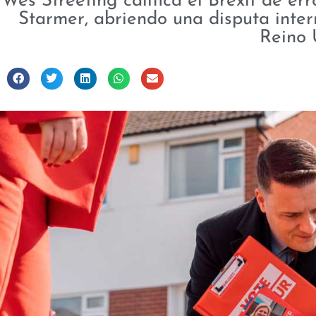
Wes Streeting califica el Brexit de er
Starmer, abriendo una disputa intern
Reino 