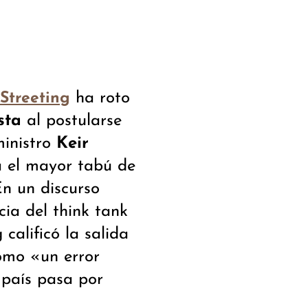
ha roto
Streeting
sta
al postularse
ministro
Keir
a el mayor tabú de
En un discurso
ia del think tank
 calificó la salida
omo «un error
 país pasa por