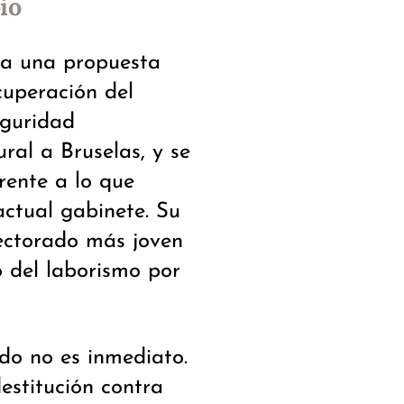
io
nta una propuesta
cuperación del
eguridad
ral a Bruselas, y se
rente a lo que
actual gabinete. Su
lectorado más joven
 del laborismo por
ido no es inmediato.
estitución contra