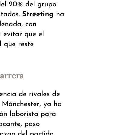
del 20% del grupo
utados.
Streeting
ha
denada, con
 evitar que el
 que reste
carrera
ncia de rivales de
e Mánchester, ya ha
ión laborista para
acante, paso
azgo del partido.