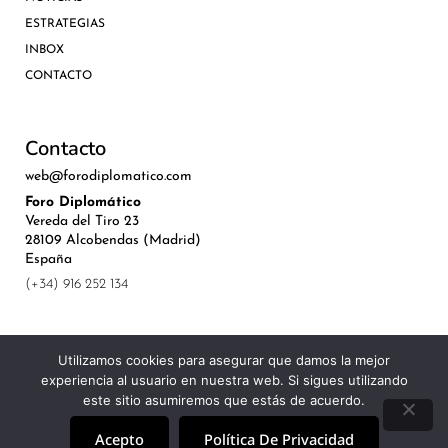
ESTRATEGIAS
INBOX
CONTACTO
Contacto
web@forodiplomatico.com
Foro Diplomático
Vereda del Tiro 23
28109 Alcobendas (Madrid)
España
(+34) 916 252 134
Utilizamos cookies para asegurar que damos la mejor
experiencia al usuario en nuestra web. Si sigues utilizando
©Royal Lis Spain 2024
este sitio asumiremos que estás de acuerdo.
Acepto
Política De Privacidad
Aviso Legal, Política de Privacidad y Cookies