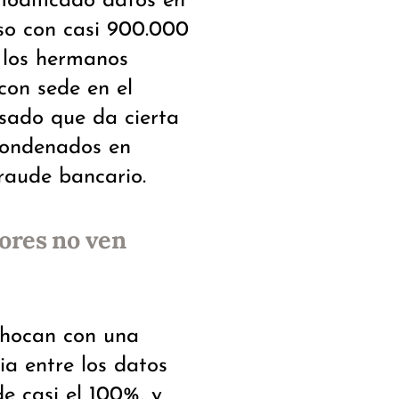
 modificado datos en
nso con casi 900.000
 los hermanos
con sede en el
asado que da cierta
condenados en
raude bancario.
ores no ven
chocan con una
cia entre los datos
de casi el 100%, y