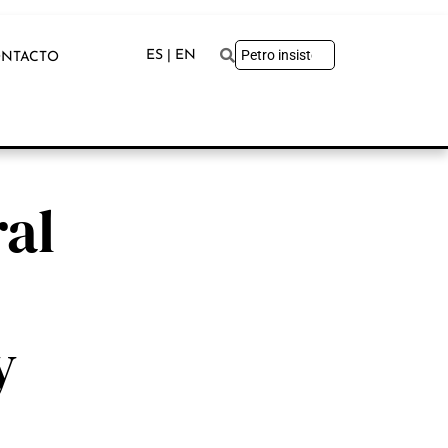
ES | EN
NTACTO
ral
y