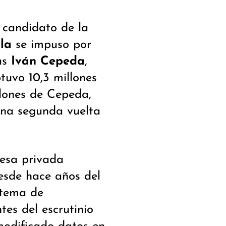
l candidato de la
la
se impuso por
as
Iván Cepeda
,
tuvo 10,3 millones
llones de Cepeda,
una segunda vuelta
resa privada
esde hace años del
stema de
tes del escrutinio