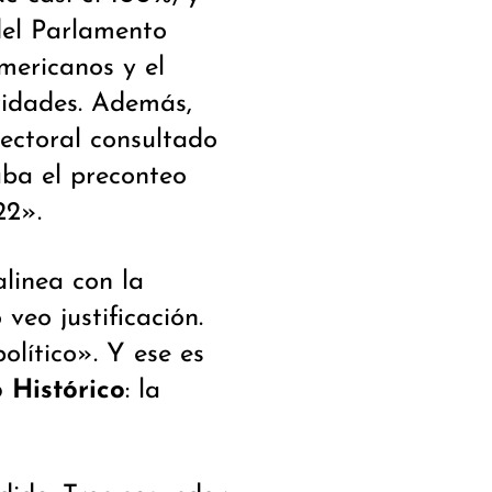
del Parlamento
mericanos y el
ridades. Además,
ectoral consultado
ba el preconteo
22».
alinea con la
veo justificación.
político». Y ese es
 Histórico
: la