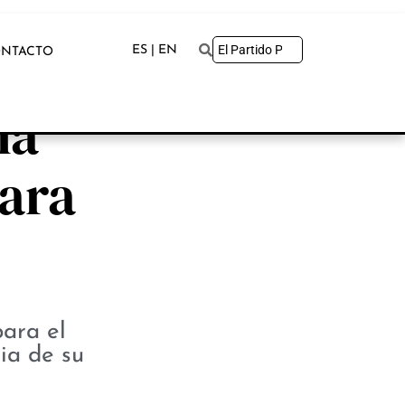
ES | EN
NTACTO
la
cara
ara el
ia de su