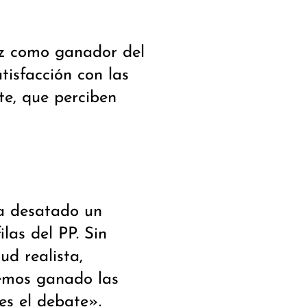
ez como ganador del
tisfacción con las
te, que perciben
ha desatado un
las del PP. Sin
d realista,
emos ganado las
es el debate».