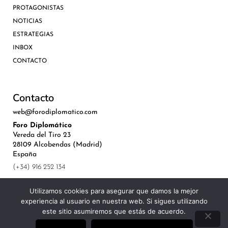
PROTAGONISTAS
NOTICIAS
ESTRATEGIAS
INBOX
CONTACTO
Contacto
web@forodiplomatico.com
Foro Diplomático
Vereda del Tiro 23
28109 Alcobendas (Madrid)
España
(+34) 916 252 134
Utilizamos cookies para asegurar que damos la mejor
experiencia al usuario en nuestra web. Si sigues utilizando
este sitio asumiremos que estás de acuerdo.
©Royal Lis Spain 2024