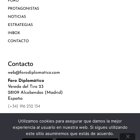
FORO
PROTAGONISTAS
NOTICIAS
ESTRATEGIAS
INBOX
CONTACTO
Contacto
web@forodiplomatico.com
Foro Diplomático
Vereda del Tiro 23
28109 Alcobendas (Madrid)
España
(+34) 916 252 134
Utilizamos cookies para asegurar que damos la mejor
experiencia al usuario en nuestra web. Si sigues utilizando
este sitio asumiremos que estás de acuerdo.