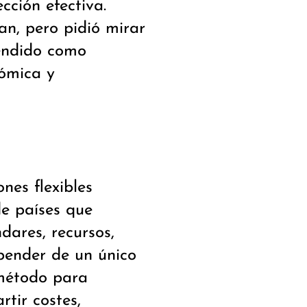
cción efectiva.
an, pero pidió mirar
tendido como
nómica y
nes flexibles
de países que
dares, recursos,
pender de un único
 método para
rtir costes,