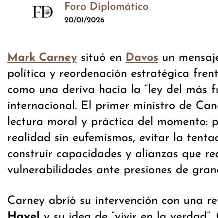
Foro Diplomático
20/01/2026
situó en
un mensaje
Mark Carney
Davos
política y reordenación estratégica fren
como una deriva hacia la “ley del más fu
internacional. El primer ministro de Ca
lectura moral y práctica del momento: 
realidad sin eufemismos, evitar la tent
construir capacidades y alianzas que r
vulnerabilidades ante presiones de gran
Carney abrió su intervención con una r
Havel
y su idea de “vivir en la verdad”.