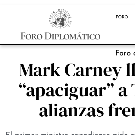
FORO
Foro 
Mark Carney l
“apaciguar” a 
alianzas fre