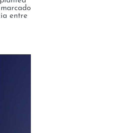
 plantea
o marcado
ia entre