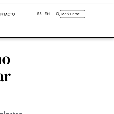
ES | EN
NTACTO
no
ar