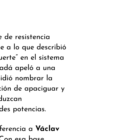
 de resistencia
te a lo que describió
erte” en el sistema
nadá apeló a una
pidió nombrar la
ación de apaciguar y
eduzcan
des potencias.
eferencia a
Václav
 Con esa base,