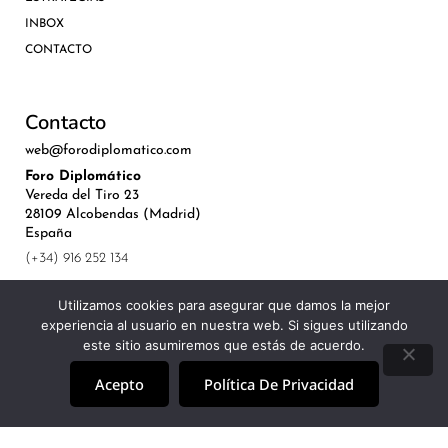
INBOX
CONTACTO
Contacto
web@forodiplomatico.com
Foro Diplomático
Vereda del Tiro 23
28109 Alcobendas (Madrid)
España
(+34) 916 252 134
Utilizamos cookies para asegurar que damos la mejor
experiencia al usuario en nuestra web. Si sigues utilizando
este sitio asumiremos que estás de acuerdo.
©Royal Lis Spain 2024
Acepto
Política De Privacidad
Aviso Legal, Política de Privacidad y Cookies