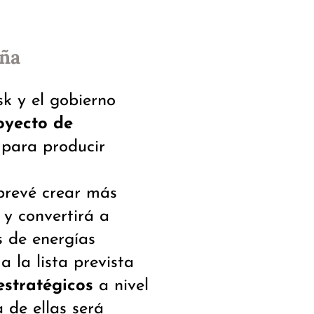
aña
k y el gobierno
oyecto de
para producir
 prevé crear más
 y convertirá a
s de energías
 la lista prevista
estratégicos
a nivel
 de ellas será