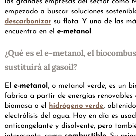
las grandes empresas del sector como 
empezado a buscar soluciones sostenibl
su flota. Y una de las m
descarbonizar
encuentra en el
e-metanol
.
¿Qué es el e-metanol, el biocombus
sustituirá al gasoil?
El
e-metanol
, o metanol verde, es un b
fabrica a partir de energías renovables
biomasa o el
, obtenido
hidrógeno verde
electrólisis del agua. Hoy en día es us
anticongelante y disolvente, pero tambi
interesante, como
combustible
. Su prin