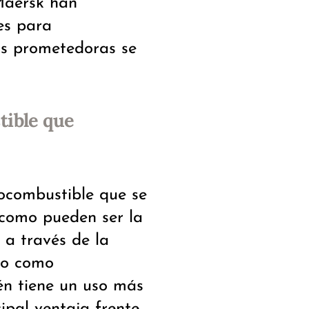
Maersk han
es para
ás prometedoras se
tible que
iocombustible que se
 como pueden ser la
 a través de la
ado como
én tiene un uso más
cipal ventaja frente