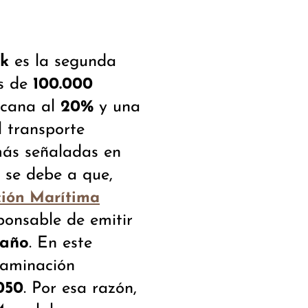
k
es la segunda
s de
100.000
cana al
20%
y una
l transporte
más señaladas en
 se debe a que,
ción Marítima
sponsable de emitir
 año
. En este
taminación
050
. Por esa razón,