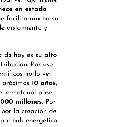
ece en estado
ue facilita mucho su
de aislamiento y
ía de hoy es su
alto
stribución. Por eso
ntíficos no lo ven
os próximos
10 años
,
el e-metanol pase
.000 millones
. Por
por la creación de
ipal hub energético