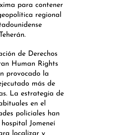
xima para contener
eopolítica regional
stadounidense
Teherán.
iación de Derechos
ran Human Rights
n provocado la
ejecutado más de
as. La estrategia de
abituales en el
ades policiales han
 hospital Jomeneí
ara localizar y