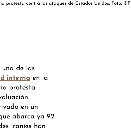
una protesta contra los ataques de Estados Unidos. Foto: ©P
 una de las
en la
ad interna
na protesta
valuación
erivado en un
que abarca ya 92
des iraníes han