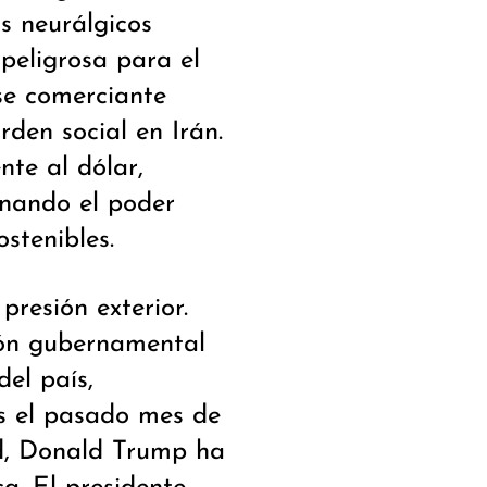
s neurálgicos
peligrosa para el
se comerciante
rden social en Irán.
ente al dólar,
onando el poder
ostenibles.
presión exterior.
tión gubernamental
el país,
s el pasado mes de
ad, Donald Trump ha