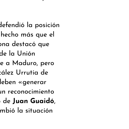
efendió la posición
 hecho más que el
ona destacó que
de la Unión
ce a Maduro, pero
ález Urrutia de
 deben «generar
 un reconocimiento
o de
Juan Guaidó
,
mbió la situación