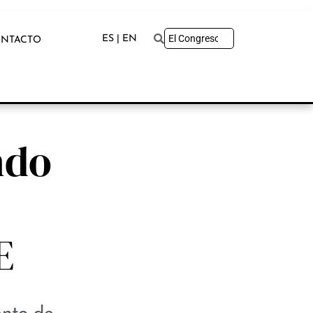
ES | EN
NTACTO
ndo
E