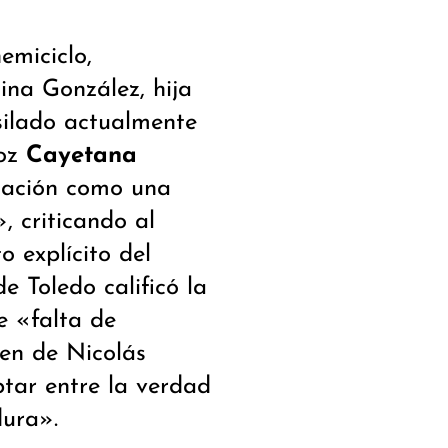
emiciclo,
ina González, hija
silado actualmente
voz
Cayetana
otación como una
, criticando al
 explícito del
e Toledo calificó la
 «falta de
men de Nicolás
ptar entre la verdad
dura».