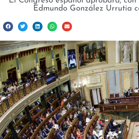
El Congreso español aprobará, con l
Edmundo González Urrutia c