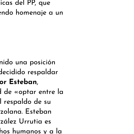
icas del PP, que
diendo homenaje a un
nido una posición
decidido respaldar
tor Esteban
,
d de «optar entre la
l respaldo de su
ezolana. Esteban
zález Urrutia es
chos humanos y a la