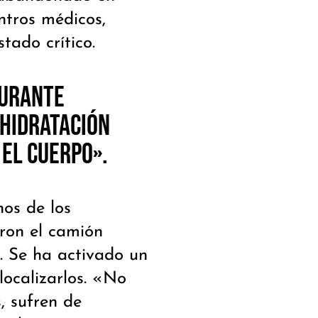
ntros médicos,
tado crítico.
durante
shidratación
 el cuerpo».
nos de los
aron el camión
. Se ha activado un
localizarlos. «No
, sufren de