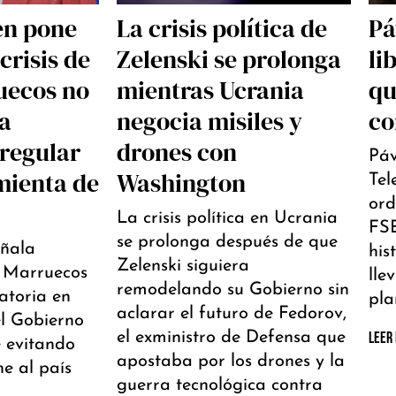
en pone
La crisis política de
Pá
crisis de
Zelenski se prolonga
li
uecos no
mientras Ucrania
qu
la
negocia misiles y
co
rregular
drones con
Páv
mienta de
Washington
Tel
ord
La crisis política en Ucrania
FSB
se prolonga después de que
eñala
his
Zelenski siguiera
a Marruecos
lle
remodelando su Gobierno sin
ratoria en
pla
aclarar el futuro de Fedorov,
l Gobierno
el exministro de Defensa que
LEER
 evitando
apostaba por los drones y la
e al país
guerra tecnológica contra