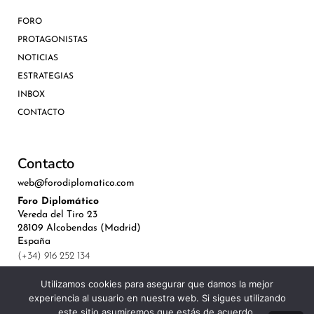
FORO
PROTAGONISTAS
NOTICIAS
ESTRATEGIAS
INBOX
CONTACTO
Contacto
web@forodiplomatico.com
Foro Diplomático
Vereda del Tiro 23
28109 Alcobendas (Madrid)
España
(+34) 916 252 134
Utilizamos cookies para asegurar que damos la mejor
experiencia al usuario en nuestra web. Si sigues utilizando
este sitio asumiremos que estás de acuerdo.